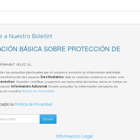
e a Nuestro Boletín!
CIÓN BÁSICA SOBRE PROTECCIÓN DE
NFOMARKT VELEZ, S.L.
der las consultas planteadas por el usuario y enviarle la información solicitada;
onsentimiento del usuario;
Destinatarios
: Solo se realizan cesiones si existe una
erechos
: Acceder, rectificar y suprimir, así como otros derechos, como se indica en
cional;
Información Adicional
: Puede consultar la información completa de
tos en nuestra
Política de Privacidad
.
acepto la
Política de Privacidad
.
Enviar
Información Legal