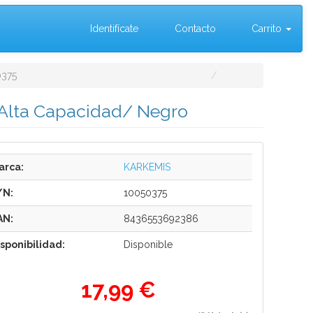
Identifícate
Contacto
Carrito
0375
 Alta Capacidad/ Negro
arca:
KARKEMIS
/N:
10050375
AN:
8436553692386
isponibilidad:
Disponible
17,99 €