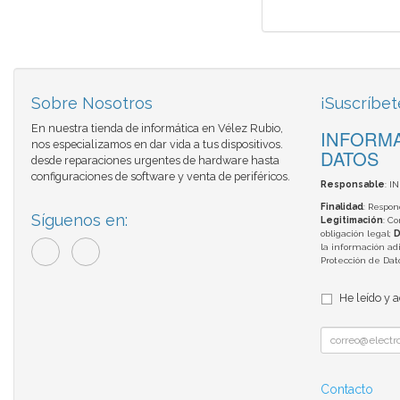
Sobre Nosotros
¡Suscríbet
En nuestra tienda de informática en Vélez Rubio,
INFORMA
nos especializamos en dar vida a tus dispositivos.
DATOS
desde reparaciones urgentes de hardware hasta
configuraciones de software y venta de periféricos.
Responsable
: I
Finalidad
: Respon
Síguenos en:
Legitimación
: C
obligación legal;
D
la información adi
Protección de Da
He leído y 
Contacto