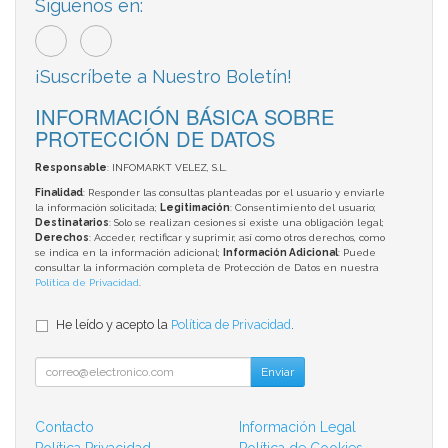
Síguenos en:
¡Suscríbete a Nuestro Boletín!
INFORMACIÓN BÁSICA SOBRE
PROTECCIÓN DE DATOS
Responsable
: INFOMARKT VELEZ, S.L.
Finalidad
: Responder las consultas planteadas por el usuario y enviarle
la información solicitada;
Legitimación
: Consentimiento del usuario;
Destinatarios
: Solo se realizan cesiones si existe una obligación legal;
Derechos
: Acceder, rectificar y suprimir, así como otros derechos, como
se indica en la información adicional;
Información Adicional
: Puede
consultar la información completa de Protección de Datos en nuestra
Política de Privacidad
.
He leído y acepto la
Política de Privacidad
.
Enviar
Contacto
Información Legal
Política Privacidad
Política de Cookies