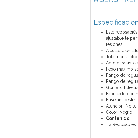
Especificacion
Este reposapiés
ajustable te per
lesiones.
Ajustable en alt
Totalmente plega
Apto para uso e
Peso máximo so
Rango de regul
Rango de regula
Goma antidesliz
Fabricado con ma
Base antidesliz
Atención: No te 
Color: Negro
Contenido
1 x Reposapiés