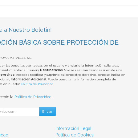
e a Nuestro Boletín!
CIÓN BÁSICA SOBRE PROTECCIÓN DE
NFOMARKT VELEZ, S.L.
der las consultas planteadas por el usuario y enviarle la información solicitada;
onsentimiento del usuario;
Destinatarios
: Solo se realizan cesiones si existe una
erechos
: Acceder, rectificar y suprimir, así como otros derechos, como se indica en
cional;
Información Adicional
: Puede consultar la información completa de
tos en nuestra
Política de Privacidad
.
acepto la
Política de Privacidad
.
Enviar
Información Legal
cidad
Política de Cookies