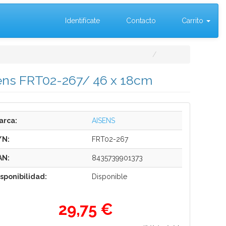
Identifícate
Contacto
Carrito
sens FRT02-267/ 46 x 18cm
arca:
AISENS
/N:
FRT02-267
AN:
8435739901373
isponibilidad:
Disponible
29,75 €