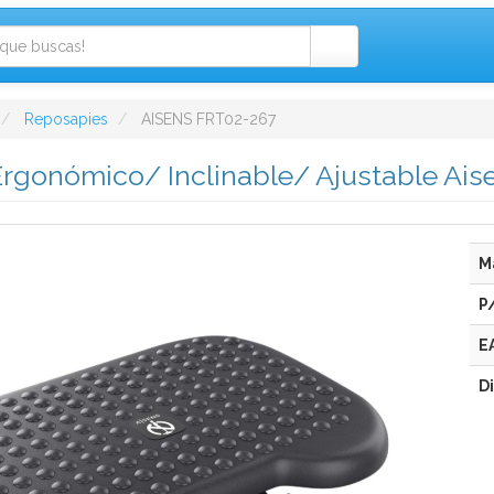
Reposapies
AISENS FRT02-267
rgonómico/ Inclinable/ Ajustable Ai
M
P
E
D