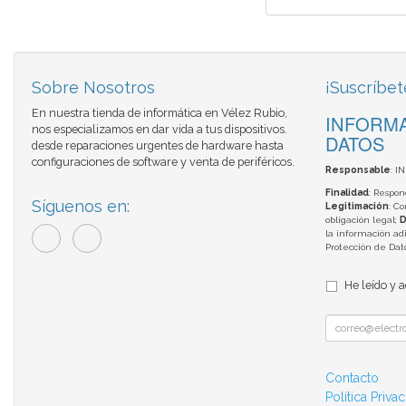
Sobre Nosotros
¡Suscríbet
En nuestra tienda de informática en Vélez Rubio,
INFORMA
nos especializamos en dar vida a tus dispositivos.
DATOS
desde reparaciones urgentes de hardware hasta
configuraciones de software y venta de periféricos.
Responsable
: I
Finalidad
: Respon
Síguenos en:
Legitimación
: C
obligación legal;
D
la información adi
Protección de Da
He leído y 
Contacto
Política Priva