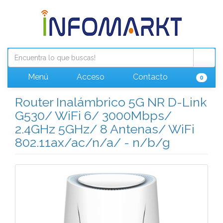
Menú
Acceso
Contacto
0
Router Inalámbrico 5G NR D-Link
G530/ WiFi 6/ 3000Mbps/
2.4GHz 5GHz/ 8 Antenas/ WiFi
802.11ax/ac/n/a/ - n/b/g