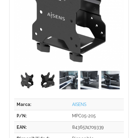
Marca:
AISENS
P/N:
MPC05-205
EAN:
8436574709339