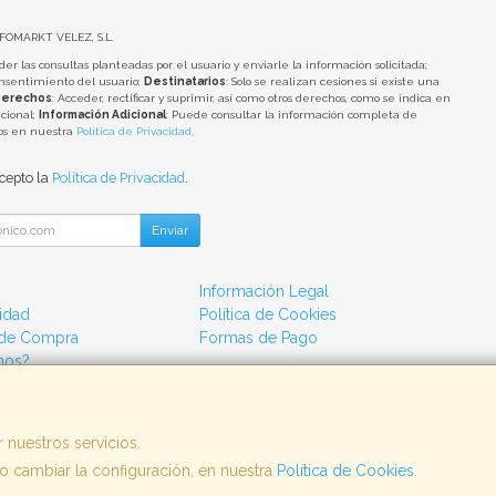
NFOMARKT VELEZ, S.L.
der las consultas planteadas por el usuario y enviarle la información solicitada;
onsentimiento del usuario;
Destinatarios
: Solo se realizan cesiones si existe una
erechos
: Acceder, rectificar y suprimir, así como otros derechos, como se indica en
cional;
Información Adicional
: Puede consultar la información completa de
tos en nuestra
Política de Privacidad
.
acepto la
Política de Privacidad
.
Enviar
Información Legal
cidad
Política de Cookies
 de Compra
Formas de Pago
mos?
 nuestros servicios.
 cambiar la configuración, en nuestra
Política de Cookies
.
, , , , España. - C.I.F.: B04802658 - Tfno: