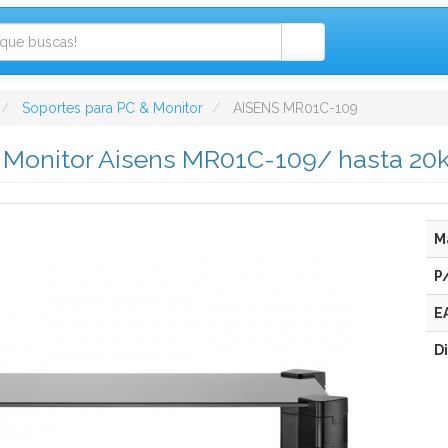
Soportes para PC & Monitor
AISENS MR01C-109
 Monitor Aisens MR01C-109/ hasta 20
M
P
E
D