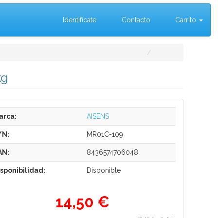
Identifícate
Contacto
Carrito
kg
arca:
AISENS
/N:
MR01C-109
AN:
8436574706048
isponibilidad:
Disponible
14,50 €