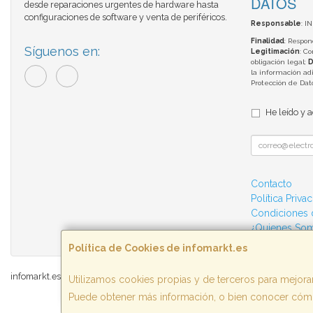
DATOS
desde reparaciones urgentes de hardware hasta
configuraciones de software y venta de periféricos.
Responsable
: I
Finalidad
: Respon
Síguenos en:
Legitimación
: C
obligación legal;
D
la información adi
Protección de Da
He leído y 
Contacto
Política Priva
Condiciones
¿Quienes So
Política de Cookies de infomarkt.es
infomarkt.es © 2026
Utilizamos cookies propias y de terceros para mejorar
Puede obtener más información, o bien conocer cómo