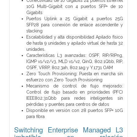
Conectividad de 10 Gigabits 24 puertos Ethernet
10G Multi-Gigabit con 4 puertos SFP+ de 10
Gigabits
Puertos Uplink a 25 Gigabit: 4 puertos 25G
SFP28 para conexión de enlace ascendente y
stacking
Escalabilidad y alta disponibilidad Apilado físico
de hasta 9 unidades y apilado virtual de hasta 32
unidades.
Características L3 avanzadas: OSPF, RIP/RIPng,
IGMP v1/v2/v3, MLD v1/v2, QinQ, 802.1Qbb, RIP,
OSPF, VRRP, 802.3ah, 802.1ag y Y.1731 OAM
Zero Touch Provisioning: Puesta en marcha sin
esfuerzo con Zero Touch Provisioning
Mecanismo de control de flujo mejorado:
Control de flujo basado en prioridades (PFC)
IEEE802.31Qbb para redes inteligentes sin
pérdidas y puentes para centros de datos
Disponible en versión con 28 puertos SFP+ 10G
para fibra
Switching Enterprise Managed L3
imbatible en relación