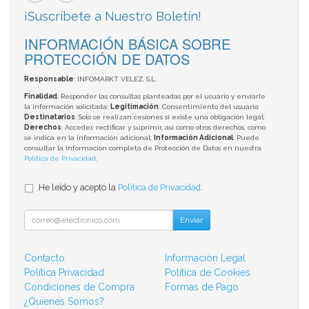
¡Suscríbete a Nuestro Boletín!
INFORMACIÓN BÁSICA SOBRE
PROTECCIÓN DE DATOS
Responsable
: INFOMARKT VELEZ, S.L.
Finalidad
: Responder las consultas planteadas por el usuario y enviarle
la información solicitada;
Legitimación
: Consentimiento del usuario;
Destinatarios
: Solo se realizan cesiones si existe una obligación legal;
Derechos
: Acceder, rectificar y suprimir, así como otros derechos, como
se indica en la información adicional;
Información Adicional
: Puede
consultar la información completa de Protección de Datos en nuestra
Política de Privacidad
.
He leído y acepto la
Política de Privacidad
.
Enviar
Contacto
Información Legal
Política Privacidad
Política de Cookies
Condiciones de Compra
Formas de Pago
¿Quienes Somos?