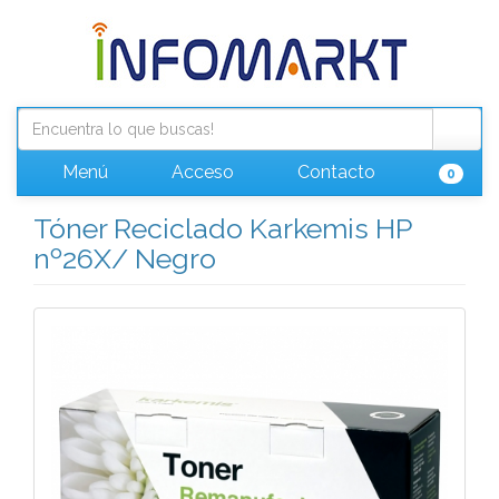
Menú
Acceso
Contacto
0
Tóner Reciclado Karkemis HP
nº26X/ Negro