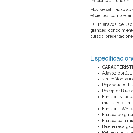
mediante su función T
Muy versátil, adaptab
eficientes, como el a
Es un altavoz de uso 
grandes conocimiento
cursos, presentaciones
Especificacion
CARACTERÍSTI
Altavoz portátil.
2 micrófonos i
Reproductor Bl
Receptor Blueto
Función karaoke
música y los mi
Función TWS par
Entrada de guita
Entrada para mi
Batería recargab
Refuerzo en gr