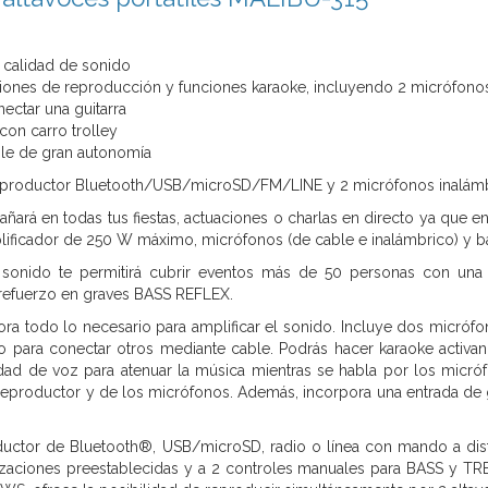
 calidad de sonido
iones de reproducción y funciones karaoke, incluyendo 2 micrófono
ectar una guitarra
 con carro trolley
ble de gran autonomía
 reproductor Bluetooth/USB/microSD/FM/LINE y 2 micrófonos inalámb
añará en todas tus fiestas, actuaciones o charlas en directo ya que
ificador de 250 W máximo, micrófonos (de cable e inalámbrico) y bate
sonido te permitirá cubrir eventos más de 50 personas con una 
 refuerzo en graves BASS REFLEX.
ra todo lo necesario para amplificar el sonido. Incluye dos micróf
 para conectar otros mediante cable. Podrás hacer karaoke activan
idad de voz para atenuar la música mientras se habla por los micr
productor y de los micrófonos. Además, incorpora una entrada de gu
uctor de Bluetooth®, USB/microSD, radio o línea con mando a dista
izaciones preestablecidas y a 2 controles manuales para BASS y TR