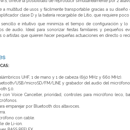
WS, ofrece la posibilidad de reproducir simultáneamente por 2 altavo
le a multitud de usos y fácilmente transportable gracias a su diseñ
mplificador clase D y la batería recargable de Litio, que requiere po
sencillo e intuitivo que minimiza el tiempo de configuración y lo
s de audio. Ideal para sonorizar fiestas familiares y pequeños ev
 o artistas que quieren hacer pequeñas actuaciones en directo o reci
es
CAS:
nalámbricos UHF, 1 de mano y 1 de cabeza (650 MHz y 660 MHz).
uetooth/USB/microSD/FM/LINE y grabador del audio del micrófono
oth 5.0.
 con Voice Canceller, prioridad, controles para micrófono (eco, b
crófonos.
a emparejar por Bluetooth dos altavoces.
rra.
crófono con cable.
le de Li-ion.
aves BASS REFLEX.