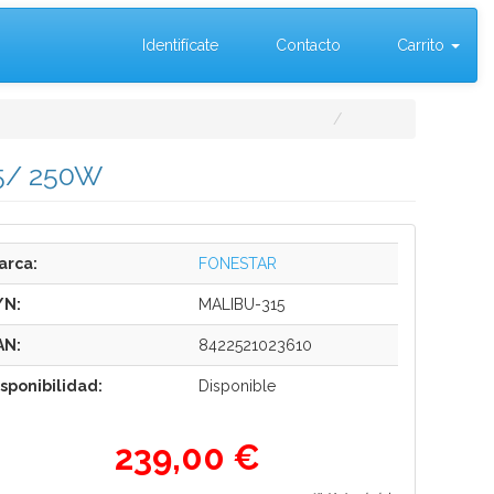
Identifícate
Contacto
Carrito
15/ 250W
arca:
FONESTAR
/N:
MALIBU-315
AN:
8422521023610
isponibilidad:
Disponible
239,00 €