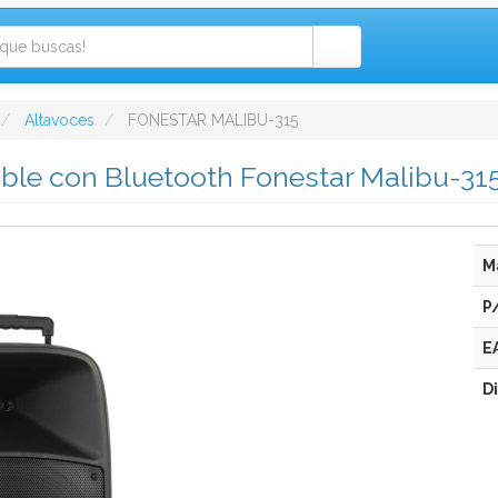
Altavoces
FONESTAR MALIBU-315
able con Bluetooth Fonestar Malibu-3
M
P
E
D