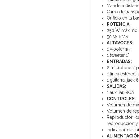
Mando a distanc
Carro de transpo
Orificio en la 
POTENCIA:
250 W máximo
50 W RMS
ALTAVOCES:
1 woofer 15"
1 tweeter 1"
ENTRADAS:
2 micrófonos, j
1 línea estéreo
1 guitarra, jack
SALIDAS:
1 auxiliar, RCA
CONTROLES:
Volumen de mic
Volumen de rep
Reproductor c
reproducción y 
Indicador de car
ALIMENTACIÓN