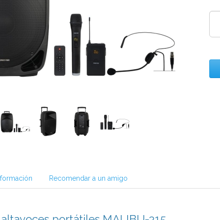
nformación
Recomendar a un amigo
l altavoces portátiles MALIBU-315