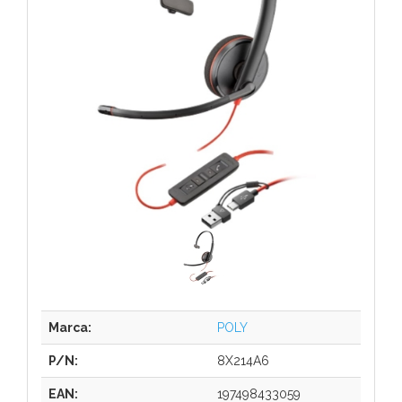
Marca:
POLY
P/N:
8X214A6
EAN:
197498433059