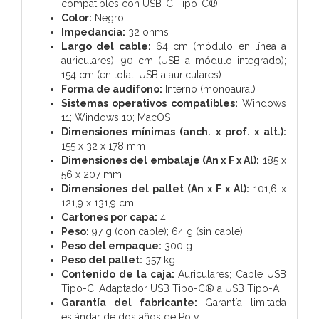
compatibles con USB-C Tipo-C®
Color:
Negro
Impedancia:
32 ohms
Largo del cable:
64 cm (módulo en línea a
auriculares); 90 cm (USB a módulo integrado);
154 cm (en total, USB a auriculares)
Forma de audífono:
Interno (monoaural)
Sistemas operativos compatibles:
Windows
11; Windows 10; MacOS
Dimensiones mínimas (anch. x prof. x alt.):
155 x 32 x 178 mm
Dimensiones del embalaje (An x F x Al):
185 x
56 x 207 mm
Dimensiones del pallet (An x F x Al):
101,6 x
121,9 x 131,9 cm
Cartones por capa:
4
Peso:
97 g (con cable); 64 g (sin cable)
Peso del empaque:
300 g
Peso del pallet:
357 kg
Contenido de la caja:
Auriculares; Cable USB
Tipo-C; Adaptador USB Tipo-C® a USB Tipo-A
Garantía del fabricante:
Garantía limitada
estándar de dos años de Poly