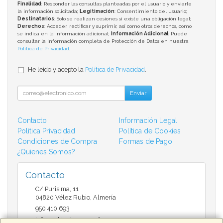
Finalidad
: Responder las consultas planteadas por el usuario y enviarle
la información solicitada;
Legitimación
: Consentimiento del usuario;
Destinatarios
: Solo se realizan cesiones si existe una obligación legal;
Derechos
: Acceder, rectificar y suprimir, así como otros derechos, como
se indica en la información adicional;
Información Adicional
: Puede
consultar la información completa de Protección de Datos en nuestra
Política de Privacidad
.
He leído y acepto la
Política de Privacidad
.
Enviar
Contacto
Información Legal
Política Privacidad
Política de Cookies
Condiciones de Compra
Formas de Pago
¿Quienes Somos?
Contacto
C/ Purisima, 11
04820
Vélez Rubio
,
Almería
950 410 693
infomarktvelez@gmail.com