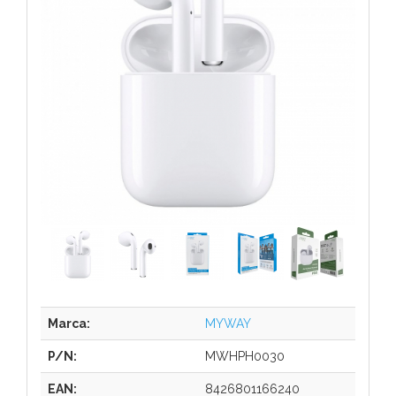
Marca:
MYWAY
P/N:
MWHPH0030
EAN:
8426801166240