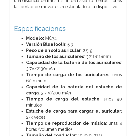
una distancia de transmisión de hasta 10 metros, tienes
la libertad de moverte sin estar atado a tu dispositivo.
Especificaciones
Modelo:
MC34
Versión Bluetooth
: 5.3
Peso de un solo auricular
: 2,9 g
Tamaño de los auriculares
: 32*18*18mm
Capacidad de la batería de los auriculares
:
3.7V/2*30mAh
Tiempo de carga de los auriculares
: unos
60 minutos
Capacidad de la batería del estuche de
carga
: 3,7 V/200 mAh
Tiempo de carga del estuche
: unos 90
minutos
Estuche de carga para cargar el auricular
:
2-3 veces
Tiempo de reproducción de música
: unas 4
horas (volumen medio)
Tamaño del conductor
: 10 mm, 32ῼ