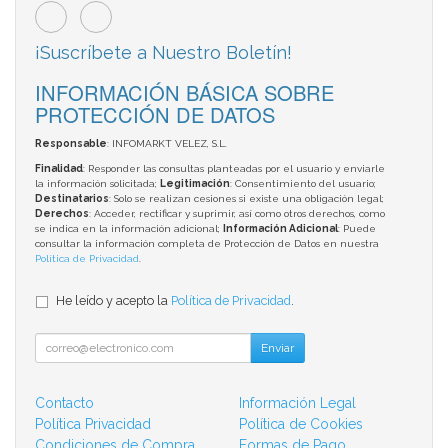
¡Suscríbete a Nuestro Boletín!
INFORMACIÓN BÁSICA SOBRE
PROTECCIÓN DE DATOS
Responsable
: INFOMARKT VELEZ, S.L.
Finalidad
: Responder las consultas planteadas por el usuario y enviarle
la información solicitada;
Legitimación
: Consentimiento del usuario;
Destinatarios
: Solo se realizan cesiones si existe una obligación legal;
Derechos
: Acceder, rectificar y suprimir, así como otros derechos, como
se indica en la información adicional;
Información Adicional
: Puede
consultar la información completa de Protección de Datos en nuestra
Política de Privacidad
.
He leído y acepto la
Política de Privacidad
.
Enviar
Contacto
Información Legal
Política Privacidad
Política de Cookies
Condiciones de Compra
Formas de Pago