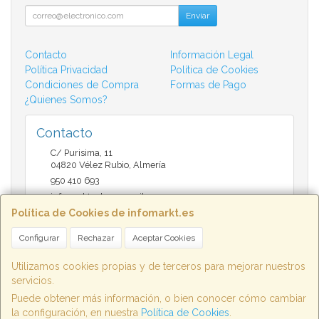
Enviar
Contacto
Información Legal
Política Privacidad
Política de Cookies
Condiciones de Compra
Formas de Pago
¿Quienes Somos?
Contacto
C/ Purisima, 11
04820
Vélez Rubio
,
Almería
950 410 693
infomarktvelez@gmail.com
Política de Cookies de infomarkt.es
Configurar
Rechazar
Aceptar Cookies
Horario
9:30 a 14:00 y de 17:00 a 20:30
Utilizamos cookies propias y de terceros para mejorar nuestros
servicios.
Puede obtener más información, o bien conocer cómo cambiar
la configuración, en nuestra
Política de Cookies
.
, , , , España. - C.I.F.: B04802658 - Tfno: