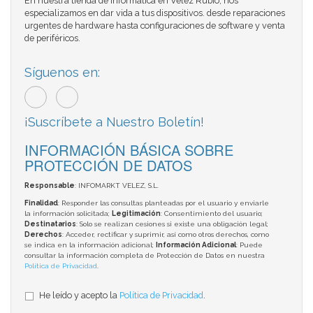
En nuestra tienda de informática en Vélez Rubio, nos
especializamos en dar vida a tus dispositivos. desde reparaciones
urgentes de hardware hasta configuraciones de software y venta
de periféricos.
Síguenos en:
¡Suscríbete a Nuestro Boletín!
INFORMACIÓN BÁSICA SOBRE
PROTECCIÓN DE DATOS
Responsable
: INFOMARKT VELEZ, S.L.
Finalidad
: Responder las consultas planteadas por el usuario y enviarle
la información solicitada;
Legitimación
: Consentimiento del usuario;
Destinatarios
: Solo se realizan cesiones si existe una obligación legal;
Derechos
: Acceder, rectificar y suprimir, así como otros derechos, como
se indica en la información adicional;
Información Adicional
: Puede
consultar la información completa de Protección de Datos en nuestra
Política de Privacidad
.
He leído y acepto la
Política de Privacidad
.