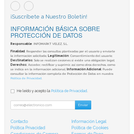
¡Suscríbete a Nuestro Boletín!
INFORMACIÓN BÁSICA SOBRE
PROTECCIÓN DE DATOS
Responsable
: INFOMARKT VELEZ, S.L.
Finalidad
: Responder las consultas planteadas por el usuario y enviarle
la información solicitada;
Legitimación
: Consentimiento del usuario;
Destinatarios
: Solo se realizan cesiones si existe una obligación legal;
Derechos
: Acceder, rectificar y suprimir, así como otros derechos, como
se indica en la información adicional;
Información Adicional
: Puede
consultar la información completa de Protección de Datos en nuestra
Política de Privacidad
.
He leído y acepto la
Política de Privacidad
.
Enviar
Contacto
Información Legal
Política Privacidad
Política de Cookies
Condiciones de Compra
Formas de Pago