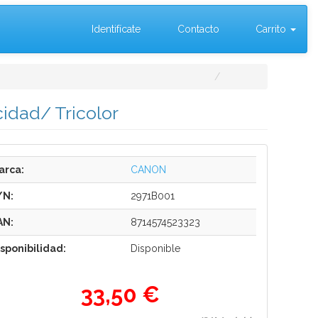
Identifícate
Contacto
Carrito
idad/ Tricolor
arca:
CANON
/N:
2971B001
AN:
8714574523323
isponibilidad:
Disponible
33,50 €