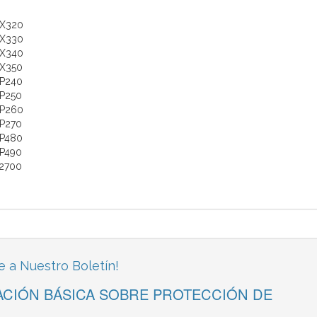
MX320
MX330
MX340
X350
P240
P250
MP260
P270
P480
P490
P2700
e a Nuestro Boletín!
CIÓN BÁSICA SOBRE PROTECCIÓN DE