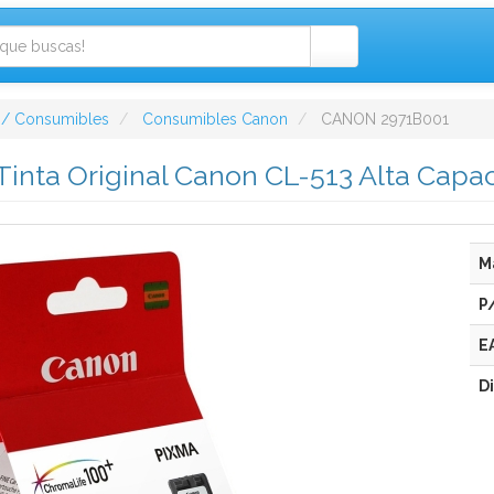
 / Consumibles
Consumibles Canon
CANON 2971B001
Tinta Original Canon CL-513 Alta Capac
M
P
E
D