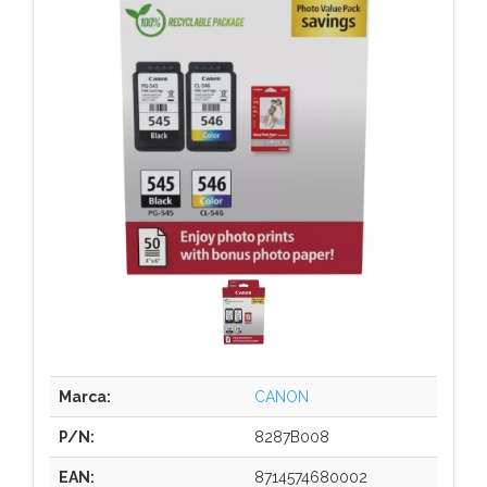
Marca:
CANON
P/N:
8287B008
EAN:
8714574680002