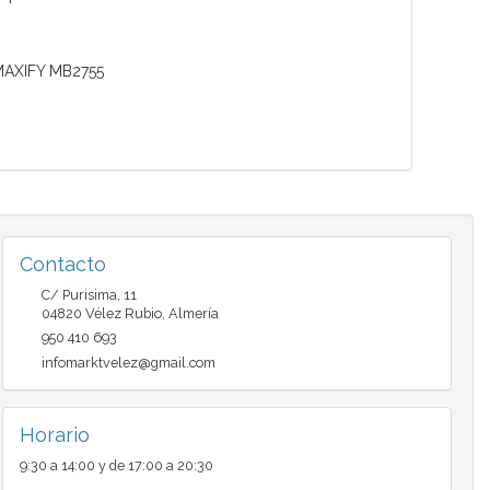
MAXIFY MB2755
Contacto
C/ Purisima, 11
04820
Vélez Rubio
,
Almería
950 410 693
infomarktvelez@gmail.com
Horario
9:30 a 14:00 y de 17:00 a 20:30