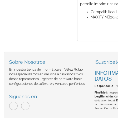
permite imprimir hast
Compatibilidad
MAXIFY MB2050
Sobre Nosotros
¡Suscríbet
En nuestra tienda de informática en Vélez Rubio,
INFORMA
nos especializamos en dar vida a tus dispositivos.
DATOS
desde reparaciones urgentes de hardware hasta
configuraciones de software y venta de periféricos.
Responsable
: I
Finalidad
: Respon
Síguenos en:
Legitimación
: C
obligación legal;
D
la información adi
Protección de Da