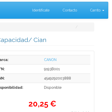
Identifícate
Contacto
Carrito
 Capacidad/ Cian
arca:
CANON
/N:
9193B001
AN:
4549292003888
isponibilidad:
Disponible
20,25 €