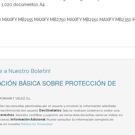
a 1.020 documentos A4.
 MAXIFY MB2155 MAXIFY MB2750 MAXIFY MB2150 MAXIFY MB2350 
e a Nuestro Boletín!
CIÓN BÁSICA SOBRE PROTECCIÓN DE
NFOMARKT VELEZ, S.L.
der las consultas planteadas por el usuario y enviarle la información solicitada;
onsentimiento del usuario;
Destinatarios
: Solo se realizan cesiones si existe una
erechos
: Acceder, rectificar y suprimir, así como otros derechos, como se indica en
cional;
Información Adicional
: Puede consultar la información completa de
tos en nuestra
Política de Privacidad
.