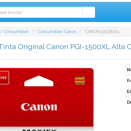
 / Consumibles
Consumibles Canon
CANON 9193B001
Tinta Original Canon PGI-1500XL Alta
M
P
E
D