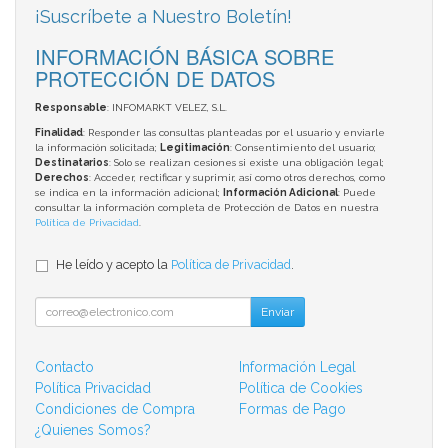
¡Suscríbete a Nuestro Boletín!
INFORMACIÓN BÁSICA SOBRE
PROTECCIÓN DE DATOS
Responsable
: INFOMARKT VELEZ, S.L.
Finalidad
: Responder las consultas planteadas por el usuario y enviarle
la información solicitada;
Legitimación
: Consentimiento del usuario;
Destinatarios
: Solo se realizan cesiones si existe una obligación legal;
Derechos
: Acceder, rectificar y suprimir, así como otros derechos, como
se indica en la información adicional;
Información Adicional
: Puede
consultar la información completa de Protección de Datos en nuestra
Política de Privacidad
.
He leído y acepto la
Política de Privacidad
.
Enviar
Contacto
Información Legal
Política Privacidad
Política de Cookies
Condiciones de Compra
Formas de Pago
¿Quienes Somos?