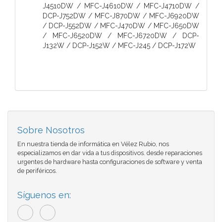
J4510DW / MFC-J4610DW / MFC-J4710DW /
DCP-J752DW / MFC-J870DW / MFC-J6920DW
/ DCP-J552DW / MFC-J470DW / MFC-J650DW
/ MFC-J6520DW / MFC-J6720DW / DCP-
J132W / DCP-J152W / MFC-J245 / DCP-J172W
Sobre Nosotros
En nuestra tienda de informática en Vélez Rubio, nos
especializamos en dar vida a tus dispositivos. desde reparaciones
urgentes de hardware hasta configuraciones de software y venta
de periféricos.
Síguenos en: