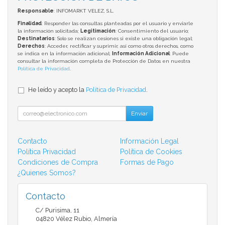
Responsable
: INFOMARKT VELEZ, S.L.
Finalidad
: Responder las consultas planteadas por el usuario y enviarle
la información solicitada;
Legitimación
: Consentimiento del usuario;
Destinatarios
: Solo se realizan cesiones si existe una obligación legal;
Derechos
: Acceder, rectificar y suprimir, así como otros derechos, como
se indica en la información adicional;
Información Adicional
: Puede
consultar la información completa de Protección de Datos en nuestra
Política de Privacidad
.
He leído y acepto la
Política de Privacidad
.
Enviar
Contacto
Información Legal
Política Privacidad
Política de Cookies
Condiciones de Compra
Formas de Pago
¿Quienes Somos?
Contacto
C/ Purisima, 11
04820
Vélez Rubio
,
Almería