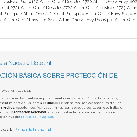
 DeskJet Plus 4120 All-in-One / DeskJet 2720 All-in-One / Envy 602
skJet 2721 All-in-One / DeskJet 2722 All-in-One / DeskJet 2723 All-i
t Plus 4122 All-in-One / DeskJet Plus 4130 All-in-One / Envy 6030 A
 All-in-One / Envy Pro 6422 All-in-One / Envy Pro 6430 All-in-One
e a Nuestro Boletín!
CIÓN BÁSICA SOBRE PROTECCIÓN DE
NFOMARKT VELEZ, S.L.
der las consultas planteadas por el usuario y enviarle la información solicitada;
onsentimiento del usuario;
Destinatarios
: Solo se realizan cesiones si existe una
erechos
: Acceder, rectificar y suprimir, así como otros derechos, como se indica en
cional;
Información Adicional
: Puede consultar la información completa de
tos en nuestra
Política de Privacidad
.
acepto la
Política de Privacidad
.