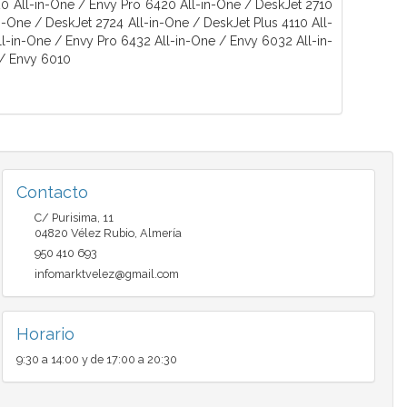
0 All-in-One / Envy Pro 6420 All-in-One / DeskJet 2710
n-One / DeskJet 2724 All-in-One / DeskJet Plus 4110 All-
ll-in-One / Envy Pro 6432 All-in-One / Envy 6032 All-in-
 / Envy 6010
Contacto
C/ Purisima, 11
04820
Vélez Rubio
,
Almería
950 410 693
infomarktvelez@gmail.com
Horario
9:30 a 14:00 y de 17:00 a 20:30