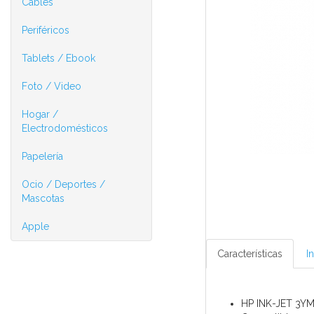
Cables
Periféricos
Tablets / Ebook
Foto / Video
Hogar /
Electrodomésticos
Papelería
Ocio / Deportes /
Mascotas
Apple
Características
I
HP INK-JET 3Y