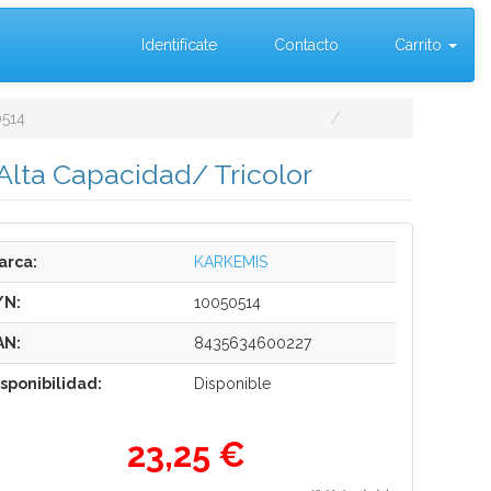
Identifícate
Contacto
Carrito
514
Alta Capacidad/ Tricolor
arca:
KARKEMIS
/N:
10050514
AN:
8435634600227
isponibilidad:
Disponible
23,25 €