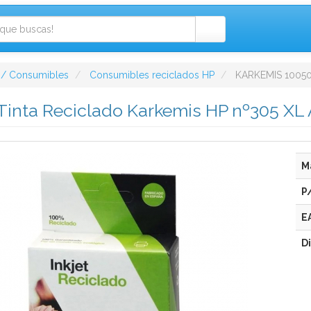
 / Consumibles
Consumibles reciclados HP
KARKEMIS 10050
Tinta Reciclado Karkemis HP nº305 XL 
M
P
E
D