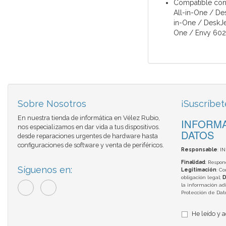
Compatible con:
All-in-One / De
in-One / DeskJe
One / Envy 6022
Sobre Nosotros
¡Suscríbet
En nuestra tienda de informática en Vélez Rubio,
INFORMA
nos especializamos en dar vida a tus dispositivos.
DATOS
desde reparaciones urgentes de hardware hasta
configuraciones de software y venta de periféricos.
Responsable
: I
Finalidad
: Respon
Síguenos en:
Legitimación
: C
obligación legal;
D
la información adi
Protección de Da
He leído y 