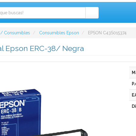
 / Consumibles
Consumibles Epson
EPSON C43S015374
ial Epson ERC-38/ Negra
M
P
E
D