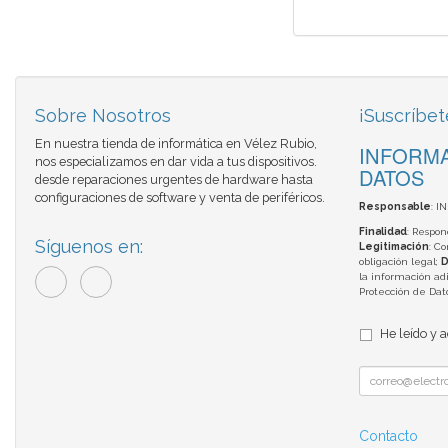
Sobre Nosotros
¡Suscríbet
En nuestra tienda de informática en Vélez Rubio,
INFORMA
nos especializamos en dar vida a tus dispositivos.
DATOS
desde reparaciones urgentes de hardware hasta
configuraciones de software y venta de periféricos.
Responsable
: I
Finalidad
: Respon
Síguenos en:
Legitimación
: C
obligación legal;
D
la información adi
Protección de Da
He leído y 
Contacto