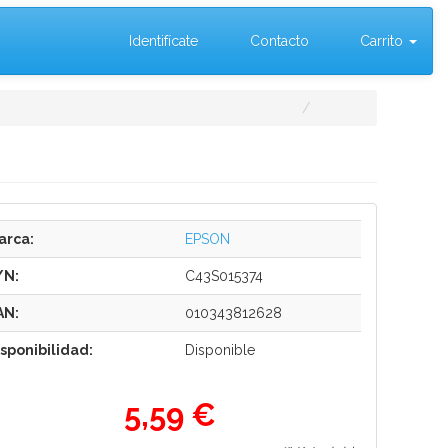
Identifícate
Contacto
Carrito
arca:
EPSON
/N:
C43S015374
AN:
010343812628
isponibilidad:
Disponible
5,59 €