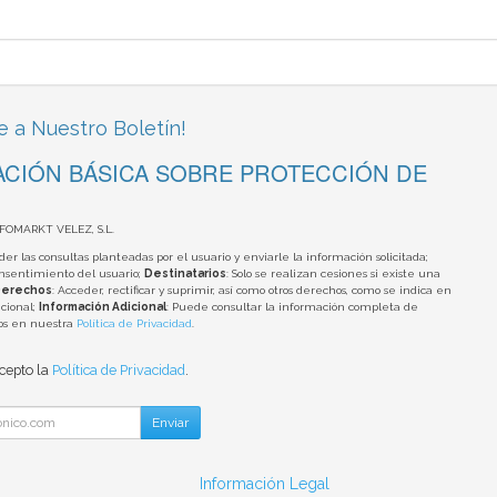
e a Nuestro Boletín!
CIÓN BÁSICA SOBRE PROTECCIÓN DE
NFOMARKT VELEZ, S.L.
der las consultas planteadas por el usuario y enviarle la información solicitada;
onsentimiento del usuario;
Destinatarios
: Solo se realizan cesiones si existe una
erechos
: Acceder, rectificar y suprimir, así como otros derechos, como se indica en
cional;
Información Adicional
: Puede consultar la información completa de
tos en nuestra
Política de Privacidad
.
acepto la
Política de Privacidad
.
Enviar
Información Legal