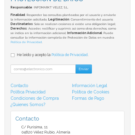
Responsable
: INFOMARKT VELEZ, S.L.
Finalidad
: Responder las consultas planteadas por el usuario y enviarle
la información solicitada;
Legitimación
: Consentimiento del usuario;
Destinatarios
: Solo se realizan cesiones si existe una obligación legal;
Derechos
: Acceder, rectificar y suprimir, así como otros derechos, como
se indica en la información adicional;
Información Adicional
: Puede
consultar la información completa de Protección de Datos en nuestra
Política de Privacidad
.
He leído y acepto la
Política de Privacidad
.
Enviar
Contacto
Información Legal
Política Privacidad
Política de Cookies
Condiciones de Compra
Formas de Pago
¿Quienes Somos?
Contacto
C/ Purisima, 11
04820
Vélez Rubio
,
Almería