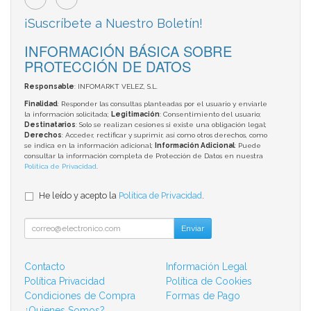
¡Suscríbete a Nuestro Boletín!
INFORMACIÓN BÁSICA SOBRE
PROTECCIÓN DE DATOS
Responsable
: INFOMARKT VELEZ, S.L.
Finalidad
: Responder las consultas planteadas por el usuario y enviarle
la información solicitada;
Legitimación
: Consentimiento del usuario;
Destinatarios
: Solo se realizan cesiones si existe una obligación legal;
Derechos
: Acceder, rectificar y suprimir, así como otros derechos, como
se indica en la información adicional;
Información Adicional
: Puede
consultar la información completa de Protección de Datos en nuestra
Política de Privacidad
.
He leído y acepto la
Política de Privacidad
.
Enviar
Contacto
Información Legal
Política Privacidad
Política de Cookies
Condiciones de Compra
Formas de Pago
¿Quienes Somos?