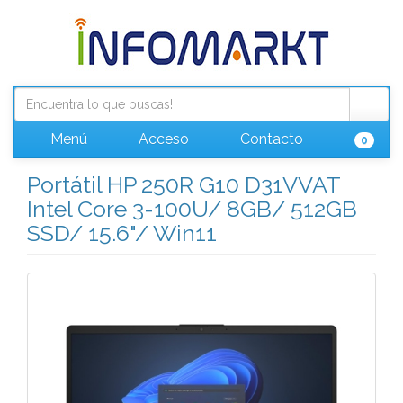
Menú
Acceso
Contacto
0
Portátil HP 250R G10 D31VVAT
Intel Core 3-100U/ 8GB/ 512GB
SSD/ 15.6"/ Win11