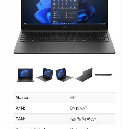
Marca:
HP
P/N:
D31VVAT
EAN:
199896416771