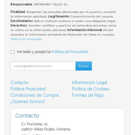
Responsable
: INFOMARKT VELEZ, S.L.
Finalidad
: Responder las consultas planteadas por el usuario y enviarle
la información solicitada;
Legitimación
: Consentimiento del usuario;
Destinatarios
: Solo se realizan cesiones si existe una obligación legal;
Derechos
: Acceder, rectificar y suprimir, así como otros derechos, como
se indica en la información adicional;
Información Adicional
: Puede
consultar la información completa de Protección de Datos en nuestra
Política de Privacidad
.
He leído y acepto la
Política de Privacidad
.
Enviar
Contacto
Información Legal
Política Privacidad
Política de Cookies
Condiciones de Compra
Formas de Pago
¿Quienes Somos?
Contacto
C/ Purisima, 11
04820
Vélez Rubio
,
Almería