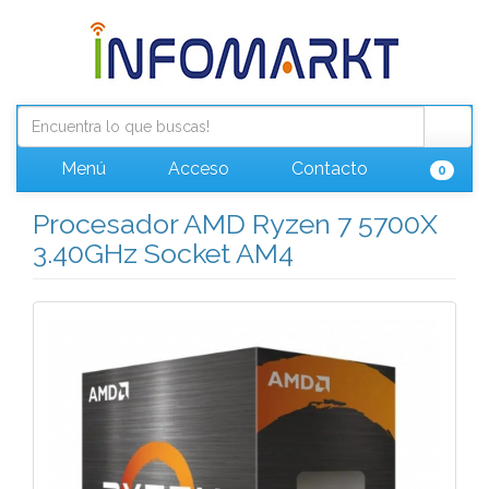
Menú
Acceso
Contacto
0
Procesador AMD Ryzen 7 5700X
3.40GHz Socket AM4