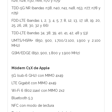
n26, n28, n30, n66, n70 y n75)
TDD-5G NR (bandas n38, n40, n41, n48, n53, n77, n78 y
n79)
FDD‑LTE (bandas 1, 2, 3, 4, 5, 7, 8, 12, 13, 17, 18, 19, 20,
25, 26, 28, 30, 32 y 66)
TDD‑LTE (bandas 34, 38, 39, 40, 41, 42, 48 y 53)
UMTS/HSPA+ (850, 900, 1.700/2.100, 1.900 y 2.100
MHz)
GSM/EDGE (850, 900, 1.800 y 1.900 MHz)
Módem C1X de Apple
5G (sub‑6 GHz) con MIMO 4x49
LTE Gigabit con MIMO 4x49
Wi‑Fi 6 (802.11ax) con MIMO 2x2
Bluetooth 5.3
NFC con modo de lectura