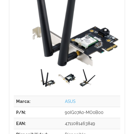
Marca:
ASUS
P/N:
90IG07A0-MO0B00
EAN:
4711081463849