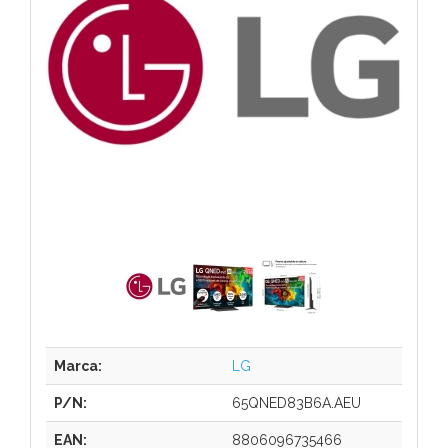
Marca:
LG
P/N:
65QNED83B6A.AEU
EAN:
8806096735466