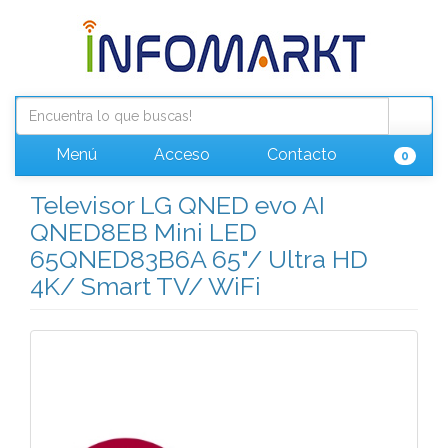
Menú
Acceso
Contacto
0
Televisor LG QNED evo AI
QNED8EB Mini LED
65QNED83B6A 65"/ Ultra HD
4K/ Smart TV/ WiFi