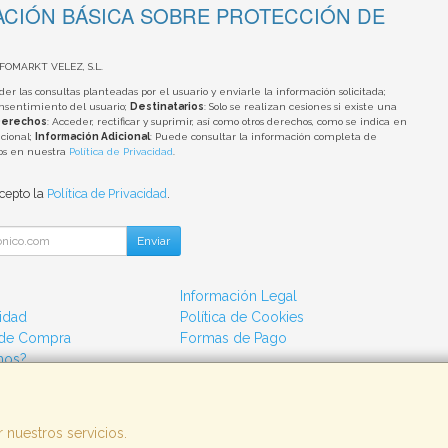
CIÓN BÁSICA SOBRE PROTECCIÓN DE
NFOMARKT VELEZ, S.L.
der las consultas planteadas por el usuario y enviarle la información solicitada;
onsentimiento del usuario;
Destinatarios
: Solo se realizan cesiones si existe una
erechos
: Acceder, rectificar y suprimir, así como otros derechos, como se indica en
cional;
Información Adicional
: Puede consultar la información completa de
tos en nuestra
Política de Privacidad
.
acepto la
Política de Privacidad
.
Enviar
Información Legal
cidad
Política de Cookies
 de Compra
Formas de Pago
mos?
 nuestros servicios.