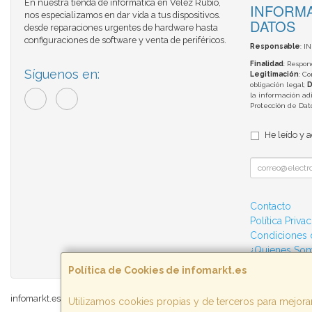
En nuestra tienda de informática en Vélez Rubio,
INFORMA
nos especializamos en dar vida a tus dispositivos.
DATOS
desde reparaciones urgentes de hardware hasta
configuraciones de software y venta de periféricos.
Responsable
: I
Finalidad
: Respon
Síguenos en:
Legitimación
: C
obligación legal;
D
la información adi
Protección de Da
He leído y 
Contacto
Política Priva
Condiciones
¿Quienes So
Política de Cookies de infomarkt.es
infomarkt.es © 2026
Utilizamos cookies propias y de terceros para mejorar