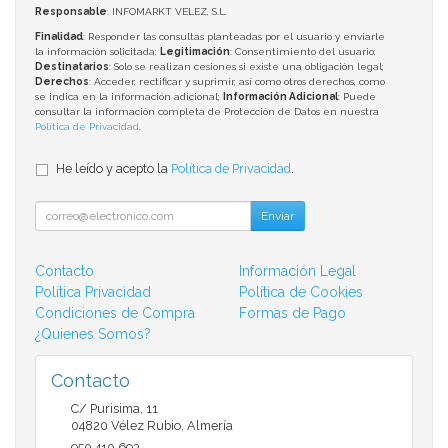
Responsable
: INFOMARKT VELEZ, S.L.
Finalidad
: Responder las consultas planteadas por el usuario y enviarle
la información solicitada;
Legitimación
: Consentimiento del usuario;
Destinatarios
: Solo se realizan cesiones si existe una obligación legal;
Derechos
: Acceder, rectificar y suprimir, así como otros derechos, como
se indica en la información adicional;
Información Adicional
: Puede
consultar la información completa de Protección de Datos en nuestra
Política de Privacidad
.
He leído y acepto la
Política de Privacidad
.
Enviar
Contacto
Información Legal
Política Privacidad
Política de Cookies
Condiciones de Compra
Formas de Pago
¿Quienes Somos?
Contacto
C/ Purisima, 11
04820
Vélez Rubio
,
Almería
950 410 693