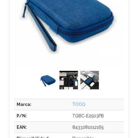
Marca:
TOOQ
P/N:
TQBC-E2503PB
EAN:
8433281012165