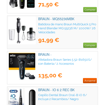
71,50 €
Comprar
BRAUN - MQ55236MBK
Batidora de mano Braun MultiQuick 5 Pro
Hand Blender MQ 55236 M/ 1000W/ 26
Velocidades
91,99 €
Comprar
BRAUN -
Afeitadora Braun Series 5 52-B1650S/
con Batería/ 2 Accesorios
135,00 €
Avísame
BRAUN - IO 6 2 REC BK
Cepillo Dental Braun Oral-B iO 6/
Incluye 2 Recambios/ Negro