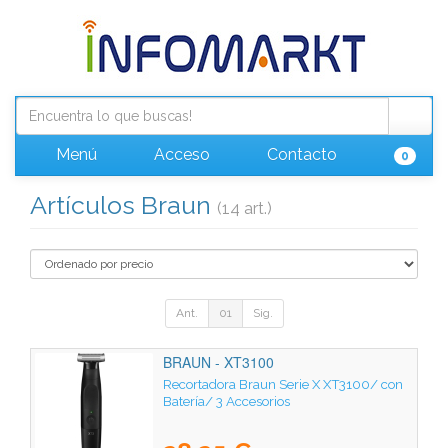
Menú
Acceso
Contacto
0
Artículos Braun
(14 art.)
Ant.
01
Sig.
BRAUN - XT3100
Recortadora Braun Serie X XT3100/ con
Batería/ 3 Accesorios