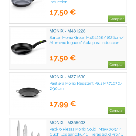
Inducción
17,50 €
Comprar
MONIX - M481228
Sartén Monix Green M481228/ Ø28cm/
Aluminio forjado/ Apta para Inducción
17,50 €
Comprar
MONIX - M371630
Paellera Monix Resistent Plus M371630/
Ø30cm
17,99 €
Comprar
MONIX - M355003
Pack 6 Piezas Monix Solid+ M355003/ 4
Cuchillos Santoku/ 1 Tijeras Solid Pro/ 1