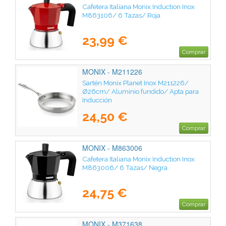
Cafetera Italiana Monix Induction Inox
M863106/ 6 Tazas/ Roja
23,99 €
Comprar
MONIX - M211226
Sartén Monix Planet Inox M211226/
Ø26cm/ Aluminio fundido/ Apta para
Inducción
24,50 €
Comprar
MONIX - M863006
Cafetera Italiana Monix Induction Inox
M863006/ 6 Tazas/ Negra
24,75 €
Comprar
MONIX - M371638