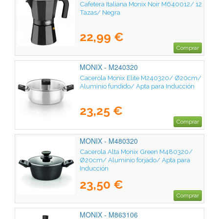
Cafetera Italiana Monix Noir M640012/ 12
Tazas/ Negra
22,99 €
Comprar
MONIX - M240320
Cacerola Monix Elite M240320/ Ø20cm/
Aluminio fundido/ Apta para Inducción
23,25 €
Comprar
MONIX - M480320
Cacerola Alta Monix Green M480320/
Ø20cm/ Aluminio forjado/ Apta para
Inducción
23,50 €
Comprar
MONIX - M863106