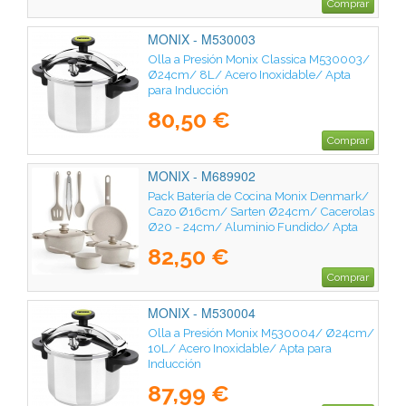
Comprar
MONIX - M530003
Olla a Presión Monix Classica M530003/
Ø24cm/ 8L/ Acero Inoxidable/ Apta
para Inducción
80,50 €
Comprar
MONIX - M689902
Pack Batería de Cocina Monix Denmark/
Cazo Ø16cm/ Sarten Ø24cm/ Cacerolas
Ø20 - 24cm/ Aluminio Fundido/ Apta
para Inducción
82,50 €
Comprar
MONIX - M530004
Olla a Presión Monix M530004/ Ø24cm/
10L/ Acero Inoxidable/ Apta para
Inducción
87,99 €