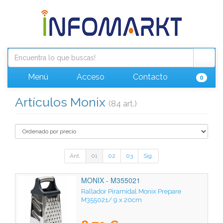
Menú
Acceso
Contacto
0
Artículos Monix
(84 art.)
Ant.
01
02
03
Sig.
MONIX - M355021
Rallador Piramidal Monix Prepare
M355021/ 9 x 20cm