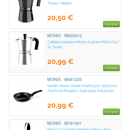
Tazas/ Negra
20,50 €
Comprar
MONIX - M620012
Cafetera Italiana Monix Expres M620012/
12 Tazas
20,99 €
Comprar
MONIX - M481230
Sartén Monix Green M481230/ Ø30cm/
Aluminio forjado/ Apta para Inducción
20,99 €
Comprar
MONIX - M191001
Pack 12 Cuchara de Mesa Monix Pisa