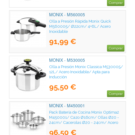
Comprar
MONIX - M560005
Olla a Presión Rápida Monix Quick
M560005/ Ø22cm/ 4+6L/ Acero
Inoxidable
91,99 €
Comprar
MONIX - M530005
Olla a Presión Monix Classica M530005/
12L/ Acero Inoxidable/ Apta para
Inducción
95,50 €
Comprar
MONIX - M450001
Pack Batería de Cocina Monix Optima2
M450001/ Cazo Ø16cm/ Ollas Ø20 -
24cm/ Cacerolas Ø20 - 24cm/ Acero
Inoxidable/ Apta para Inducción
96,50 €