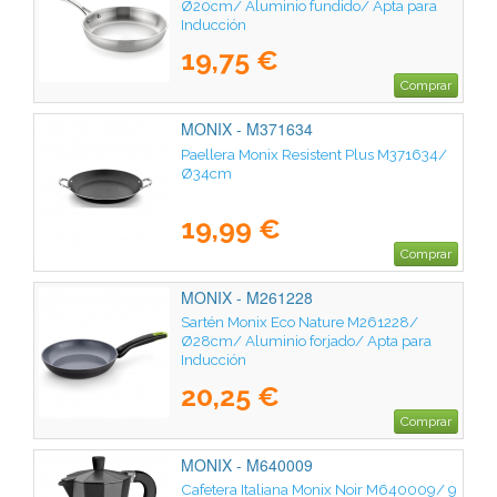
Ø20cm/ Aluminio fundido/ Apta para
Inducción
19,75 €
Comprar
MONIX - M371634
Paellera Monix Resistent Plus M371634/
Ø34cm
19,99 €
Comprar
MONIX - M261228
Sartén Monix Eco Nature M261228/
Ø28cm/ Aluminio forjado/ Apta para
Inducción
20,25 €
Comprar
MONIX - M640009
Cafetera Italiana Monix Noir M640009/ 9