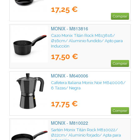
17,25 €
Comprar
MONIX - M813816
Cazo Monix Titán Rock M813816/
Ø16cm/ Aluminio fundido/ Apto para
Inducción
17,50 €
Comprar
MONIX - M640006
Cafetera Italiana Monix Noir M640006/
6 Tazas/ Negra
17,75 €
Comprar
MONIX - M810022
Sartén Monix Titán Rock M810022/
Ø22cm/ Aluminio forjado/ Apta para