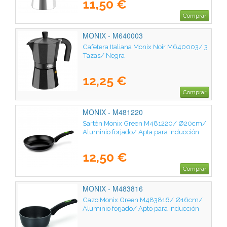
11,50 €
Comprar
MONIX - M640003
Cafetera Italiana Monix Noir M640003/ 3
Tazas/ Negra
12,25 €
Comprar
MONIX - M481220
Sartén Monix Green M481220/ Ø20cm/
Aluminio forjado/ Apta para Inducción
12,50 €
Comprar
MONIX - M483816
Cazo Monix Green M483816/ Ø16cm/
Aluminio forjado/ Apto para Inducción