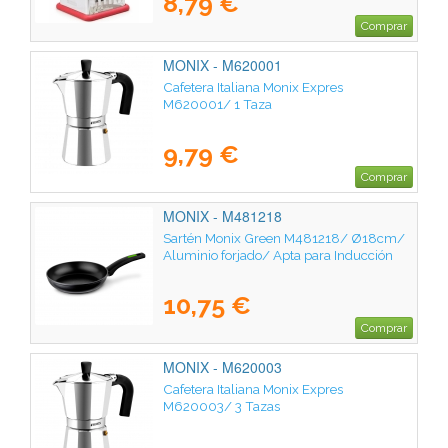
8,79 €
Comprar
MONIX - M620001
Cafetera Italiana Monix Expres
M620001/ 1 Taza
9,79 €
Comprar
MONIX - M481218
Sartén Monix Green M481218/ Ø18cm/
Aluminio forjado/ Apta para Inducción
10,75 €
Comprar
MONIX - M620003
Cafetera Italiana Monix Expres
M620003/ 3 Tazas