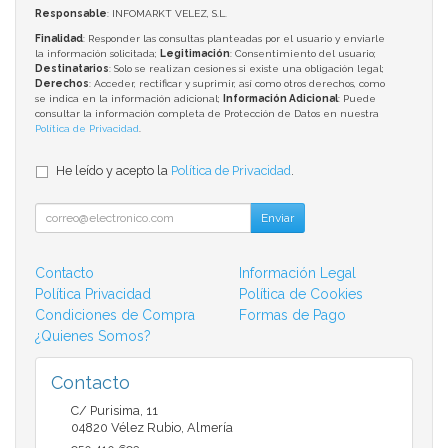
Responsable
: INFOMARKT VELEZ, S.L.
Finalidad
: Responder las consultas planteadas por el usuario y enviarle
la información solicitada;
Legitimación
: Consentimiento del usuario;
Destinatarios
: Solo se realizan cesiones si existe una obligación legal;
Derechos
: Acceder, rectificar y suprimir, así como otros derechos, como
se indica en la información adicional;
Información Adicional
: Puede
consultar la información completa de Protección de Datos en nuestra
Política de Privacidad
.
He leído y acepto la
Política de Privacidad
.
Enviar
Contacto
Información Legal
Política Privacidad
Política de Cookies
Condiciones de Compra
Formas de Pago
¿Quienes Somos?
Contacto
C/ Purisima, 11
04820
Vélez Rubio
,
Almería