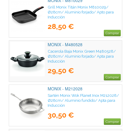
MONIX - M810029
Grill Monix Titán Monix M810029/
Ø28cm/ Aluminio forjado/ Apto para
Inducción
28,50 €
Comprar
MONIX - M480528
Cacerola Baja Monix Green M480528/
Ø28cm/ Aluminio forjado/ Apta para
Inducción
29,50 €
Comprar
MONIX - M212028
Sartén Monix Wok Planet Inox M212028/
Ø28cm/ Aluminio fundido/ Apta para
Inducción
30,50 €
Comprar