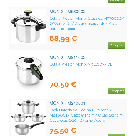
MONIX - M530002
Olla a Presión Monix Classica M530002/
Ø22cm/ 6L/ Acero Inoxidable/ Apta
para Inducción
68,99 €
Comprar
MONIX - M911003
Olla a Presión Monix M911003/ 7L
70,50 €
Comprar
MONIX - M240001
Pack Batería de Cocina Elite Monix
M240001/ Cazo Ø14cm/ Ollas Ø24cm/
Cacerolas Ø20 - 24cm/ Acero
Inoxidable/ Apta para Inducción
75,50 €