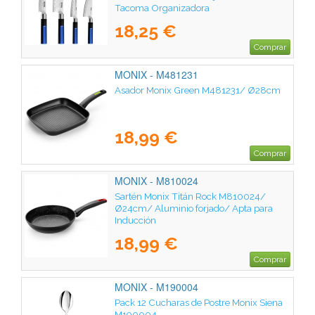
Tacoma Organizadora
18,25 €
Comprar
MONIX - M481231
Asador Monix Green M481231/ Ø28cm
18,99 €
Comprar
MONIX - M810024
Sartén Monix Titán Rock M810024/
Ø24cm/ Aluminio forjado/ Apta para
Inducción
18,99 €
Comprar
MONIX - M190004
Pack 12 Cucharas de Postre Monix Siena
M190004