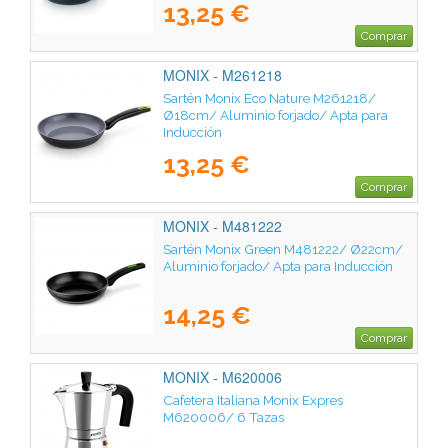
13,25 €
Comprar
MONIX - M261218
Sartén Monix Eco Nature M261218/
Ø18cm/ Aluminio forjado/ Apta para
Inducción
13,25 €
Comprar
MONIX - M481222
Sartén Monix Green M481222/ Ø22cm/
Aluminio forjado/ Apta para Inducción
14,25 €
Comprar
MONIX - M620006
Cafetera Italiana Monix Expres
M620006/ 6 Tazas