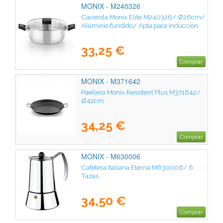
MONIX - M240326
Cacerola Monix Elite M240326/ Ø26cm/
Aluminio fundido/ Apta para Inducción
33,25 €
Comprar
MONIX - M371642
Paellera Monix Resistent Plus M371642/
Ø42cm
34,25 €
Comprar
MONIX - M630006
Cafetera Italiana Eterna M630006/ 6
Tazas
34,50 €
Comprar