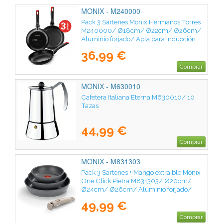
MONIX - M240000
Pack 3 Sartenes Monix Hermanos Torres
M240000/ Ø18cm/ Ø22cm/ Ø26cm/
Aluminio forjado/ Apta para Inducción
36,99 €
Comprar
MONIX - M630010
Cafetera Italiana Eterna M630010/ 10
Tazas
44,99 €
Comprar
MONIX - M831303
Pack 3 Sartenes + Mango extraíble Monix
One Click Pietra M831303/ Ø20cm/
Ø24cm/ Ø26cm/ Aluminio forjado/
Apta para Inducción
49,99 €
Comprar