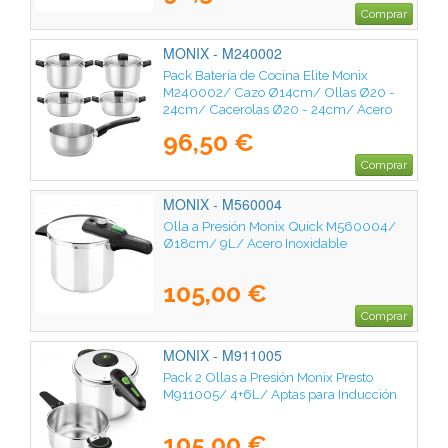
Comprar
MONIX - M240002
Pack Batería de Cocina Elite Monix
M240002/ Cazo Ø14cm/ Ollas Ø20 -
24cm/ Cacerolas Ø20 - 24cm/ Acero
Inoxidable/ Apta para Inducción
96,50 €
Comprar
MONIX - M560004
Olla a Presión Monix Quick M560004/
Ø18cm/ 9L/ Acero Inoxidable
105,00 €
Comprar
MONIX - M911005
Pack 2 Ollas a Presión Monix Presto
M911005/ 4+6L/ Aptas para Inducción
105,00 €