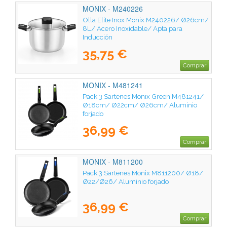
MONIX - M240226
Olla Elite Inox Monix M240226/ Ø26cm/
8L/ Acero Inoxidable/ Apta para
Inducción
35,75 €
Comprar
MONIX - M481241
Pack 3 Sartenes Monix Green M481241/
Ø18cm/ Ø22cm/ Ø26cm/ Aluminio
forjado
36,99 €
Comprar
MONIX - M811200
Pack 3 Sartenes Monix M811200/ Ø18/
Ø22/Ø26/ Aluminio forjado
36,99 €
Comprar