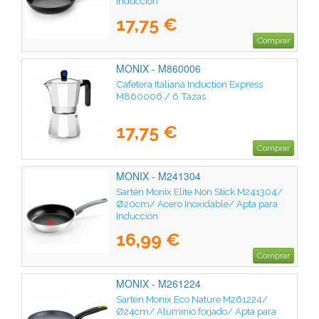
Inducción
17,75 €
Comprar
MONIX - M860006
Cafetera Italiana Induction Express
M860006 / 6 Tazas
17,75 €
Comprar
MONIX - M241304
Sartén Monix Elite Non Stick M241304/
Ø20cm/ Acero Inoxidable/ Apta para
Inducción
16,99 €
Comprar
MONIX - M261224
Sartén Monix Eco Nature M261224/
Ø24cm/ Aluminio forjado/ Apta para