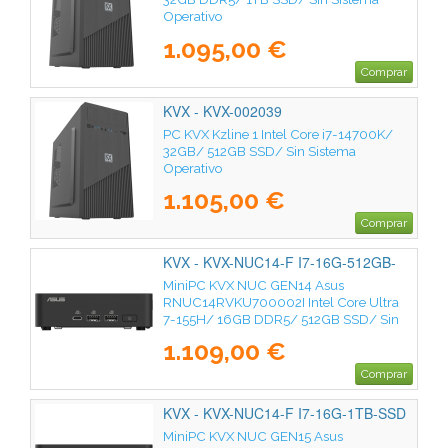
Operativo
1.095,00 €
Comprar
KVX - KVX-002039
PC KVX Kzline 1 Intel Core i7-14700K/
32GB/ 512GB SSD/ Sin Sistema
Operativo
1.105,00 €
Comprar
KVX - KVX-NUC14-F I7-16G-512GB-
SSD
MiniPC KVX NUC GEN14 Asus
RNUC14RVKU700002I Intel Core Ultra
7-155H/ 16GB DDR5/ 512GB SSD/ Sin
Sistema Operativo
1.109,00 €
Comprar
KVX - KVX-NUC14-F I7-16G-1TB-SSD
MiniPC KVX NUC GEN15 Asus